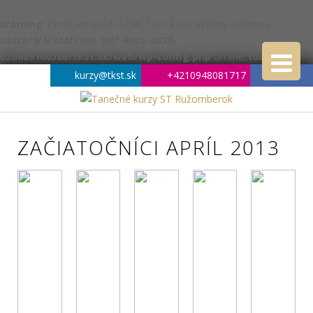
Warning
: Constant DISALLOW_FILE_EDIT already defined in
/data/9/4/944f2906-26ff-49ca-a820-
02d68916658e/tkst.sk/web/wp-config.php
on line
108
kurzy@tkst.sk
+4210948081717
ZAČIATOČNÍCI APRÍL 2013